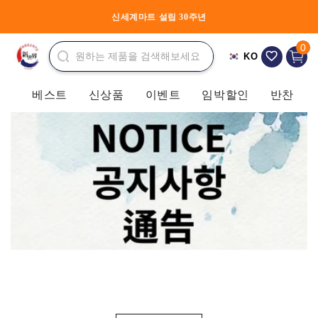
콘텐츠
로 건너
신세계마트 설립 30주년
신상품을 만나 보세요
장
뛰기
바
0개 품
0
KO
구
니
베스트
신상품
이벤트
임박할인
반찬