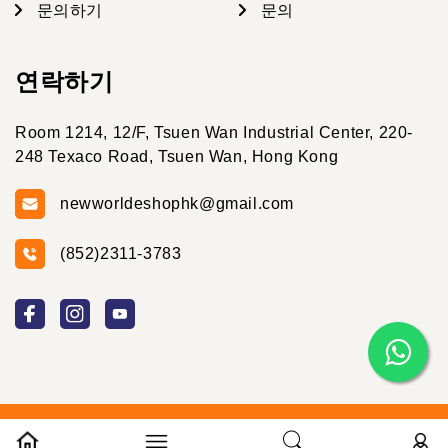
문의하기
문의
연락하기
Room 1214, 12/F, Tsuen Wan Industrial Center, 220-
248 Texaco Road, Tsuen Wan, Hong Kong
newworldeshophk@gmail.com
(852)2311-3783
© 2026 New World E-shop 2024 Created By New