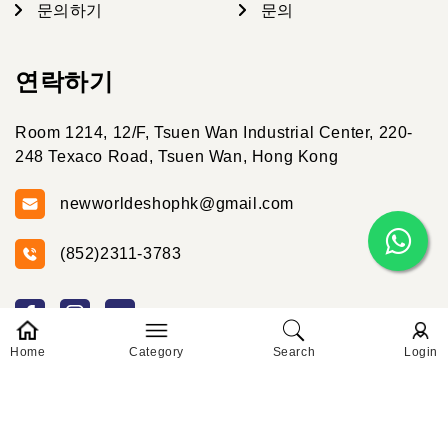
문의하기
문의
연락하기
Room 1214, 12/F, Tsuen Wan Industrial Center, 220-
248 Texaco Road, Tsuen Wan, Hong Kong
newworldeshophk@gmail.com
(852)2311-3783
Home
Category
Search
Login
© 2026 New World E-shop 2024 Created By New
단체주문