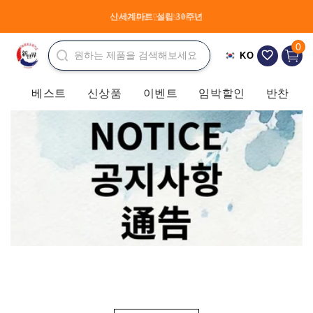
콘텐츠
로 건너
신세계마트 설립 30주년
신상품을 만나 보세요
장
뛰기
바
0개 품
0
KO
구
니
베스트
신상품
이벤트
임박할인
반찬