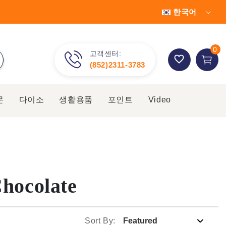
한국어
장
0개 품
0
바
고객센터:
(852)2311-3783
구
니
문
다이소
생활용품
포인트
Video
hocolate
Sort By: