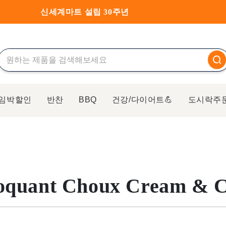
신세계마트 설립 30주년
신상품을 만나 보세요
임박할인
반찬
BBQ
건강/다이어트💪
도시락주
oquant Choux Cream & C